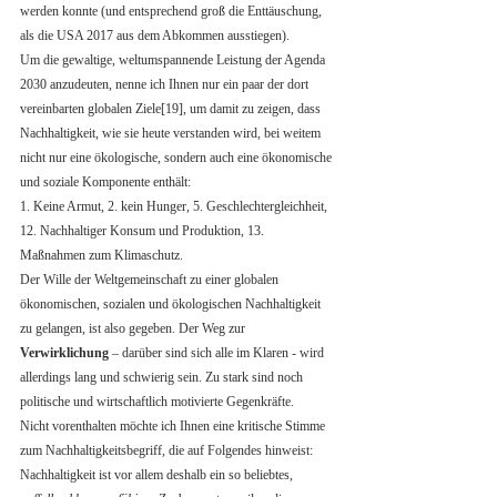
werden konnte (und entsprechend groß die Enttäuschung, 
als die USA 2017 aus dem Abkommen ausstiegen).
Um die gewaltige, weltumspannende Leistung der Agenda 
2030 anzudeuten, nenne ich Ihnen nur ein paar der dort 
vereinbarten globalen Ziele[19], um damit zu zeigen, dass 
Nachhaltigkeit, wie sie heute verstanden wird, bei weitem 
nicht nur eine ökologische, sondern auch eine ökonomische 
und soziale Komponente enthält: 
1. Keine Armut, 2. kein Hunger, 5. Geschlechtergleichheit, 
12. Nachhaltiger Konsum und Produktion, 13. 
Maßnahmen zum Klimaschutz. 
Der Wille der Weltgemeinschaft zu einer globalen 
ökonomischen, sozialen und ökologischen Nachhaltigkeit 
zu gelangen, ist also gegeben. Der Weg zur 
Verwirklichung
 – darüber sind sich alle im Klaren - wird 
allerdings lang und schwierig sein. Zu stark sind noch 
politische und wirtschaftlich motivierte Gegenkräfte. 
Nicht vorenthalten möchte ich Ihnen eine kritische Stimme 
zum Nachhaltigkeitsbegriff, die auf Folgendes hinweist: 
Nachhaltigkeit ist vor allem deshalb ein so beliebtes, 