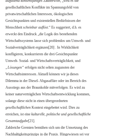
auffallend konsensfähiges
 Zauberwort, „weil es die 
gesellschaftlichen Konflikte im Spannungsfeld von 
privatwirtschaftlichen Interessen, ökologischen 
Gesichtspunkten und existentiellen Bedürfnissen der 
Menschheit 
scheinbar auflöst
.“ Es suggeriert, d.h. es 
erweckt den Eindruck „die Logik des bestehenden 
Wirtschaftssystems lasse sich problemlos um Umwelt- und 
Sozialverträglichkeit ergänzen[20] . In Wirklichkeit 
konfligieren, konkurrieren die drei Gesichtspunkte 
Umwelt- Sozial- und Wirtschaftsverträglichkeit, und 
„Lösungen“
 erfolgen nicht selten zugunsten der 
Wirtschaftsinteressen. Aktuell können wir ja dieses 
Dilemma in der Diesel- Abgasaffäre oder im Bereich des 
Ausstiegs aus der Braunkohle mitverfolgen. Es wird zu 
keiner naturverträglichen Wirtschaftsentwicklung kommen, 
solange diese nicht in einen übergeordneten 
gesellschaftlichen
 Kontext eingebettet wird. Dies zu 
erreichen, ist eine 
kulturelle, politische und gesellschaftliche 
Gesamtaufgabe
[21]
.
Zahlreiche Gremien bemühen sich um die Umsetzung des 
Nachhaltigkeitsprinzips in die Praxis. Hingewiesen sei vor 