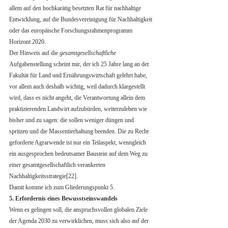
allem auf den hochkarätig besetzten Rat für nachhaltige 
Entwicklung, auf die Bundesvereinigung für Nachhaltigkeit 
oder das europäische Forschungsrahmenprogramm 
Horizont 2020. 
Der Hinweis auf die 
gesamtgesellschaftliche
Aufgabenstellung scheint mir, der ich 25 Jahre lang an der 
Fakultät für Land und Ernährungswirtschaft gelehrt habe,  
vor allem auch deshalb wichtig, weil dadurch klargestellt 
wird, dass es nicht angeht, die Verantwortung allein dem 
praktizierenden Landwirt aufzubürden, weiterzuleben wie 
bisher und zu sagen: die sollen weniger düngen und 
spritzen und die Massentierhaltung beenden. Die zu Recht 
geforderte Agrarwende ist nur ein Teilaspekt, wenngleich  
ein ausgesprochen bedeutsamer Baustein auf dem Weg zu 
einer gesamtgesellschaftlich verankerten 
Nachhaltigkeitsstrategie[22]. 
Damit komme ich zum Gliederungspunkt 5.
5. Erfordernis eines Bewusstseinswandels
Wenn es gelingen soll, die anspruchsvollen globalen Ziele 
der Agenda 2030 zu verwirklichen, muss sich also auf der 