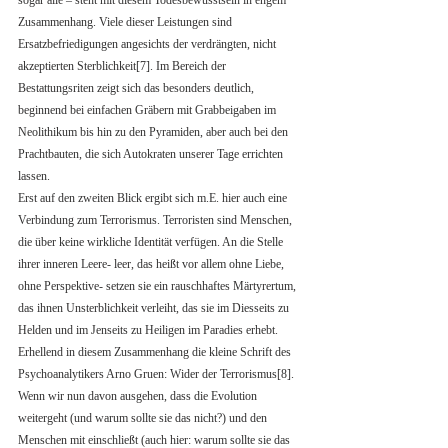
sogar alle – steht mit diesem Todesbewusstsein in engem 
Zusammenhang. Viele dieser Leistungen sind 
Ersatzbefriedigungen angesichts der verdrängten, nicht 
akzeptierten Sterblichkeit[7]. Im Bereich der 
Bestattungsriten zeigt sich das besonders deutlich, 
beginnend bei einfachen Gräbern mit Grabbeigaben im 
Neolithikum bis hin zu den Pyramiden, aber auch bei den 
Prachtbauten, die sich Autokraten unserer Tage errichten 
lassen.
Erst auf den zweiten Blick ergibt sich m.E. hier auch eine 
Verbindung zum Terrorismus. Terroristen sind Menschen, 
die über keine wirkliche Identität verfügen. An die Stelle 
ihrer inneren Leere- leer, das heißt vor allem ohne Liebe, 
ohne Perspektive- setzen sie ein rauschhaftes Märtyrertum, 
das ihnen Unsterblichkeit verleiht, das sie im Diesseits zu 
Helden und im Jenseits zu Heiligen im Paradies erhebt. 
Erhellend in diesem Zusammenhang die kleine Schrift des 
Psychoanalytikers Arno Gruen: Wider der Terrorismus[8].
Wenn wir nun davon ausgehen, dass die Evolution 
weitergeht (und warum sollte sie das nicht?) und den 
Menschen mit einschließt (auch hier: warum sollte sie das 