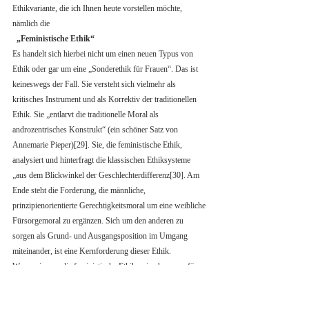
Ethikvariante, die ich Ihnen heute vorstellen möchte, 
nämlich die
„Feministische Ethik“ 
Es handelt sich hierbei nicht um einen neuen Typus von 
Ethik oder gar um eine „Sonderethik für Frauen“. Das ist 
keineswegs der Fall. Sie versteht sich vielmehr als 
kritisches Instrument und als Korrektiv der traditionellen 
Ethik. Sie „entlarvt die traditionelle Moral als 
androzentrisches Konstrukt“ (ein schöner Satz von 
Annemarie Pieper)[29]. Sie, die feministische Ethik, 
analysiert und hinterfragt die klassischen Ethiksysteme 
„aus dem Blickwinkel der Geschlechterdifferenz[30]. Am 
Ende steht die Forderung, die männliche, 
prinzipienorientierte Gerechtigkeitsmoral um eine weibliche 
Fürsorgemoral zu ergänzen. Sich um den anderen zu 
sorgen als Grund- und Ausgangsposition im Umgang 
miteinander, ist eine Kernforderung dieser Ethik. 
Wenn wir – so die feministische Ethik - eine humane, für 
alle Menschen lebenswerte Welt wollen, müssen wir das 
einseitig patriarchalisch geprägte Denken und Handeln 