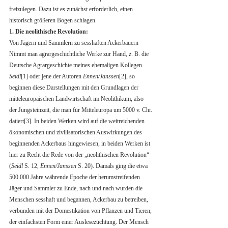
freizulegen. Dazu ist es zunächst erforderlich, einen 
historisch größeren Bogen schlagen.
1. Die neolithische Revolution: 
Von Jägern und Sammlern zu sesshaften Ackerbauern
Nimmt man agrargeschichtliche Werke zur Hand, z. B. die 
Deutsche Agrargeschichte meines ehemaligen Kollegen 
Seidl
[1] oder jene der Autoren 
Ennen/Janssen
[2], so 
beginnen diese Darstellungen mit den Grundlagen der 
mitteleuropäischen Landwirtschaft im Neolithikum, also 
der Jungsteinzeit, die man für Mitteleuropa um 5000 v. Chr. 
datiert[3]. In beiden Werken wird auf die weitreichenden 
ökonomischen und zivilisatorischen Auswirkungen des 
beginnenden Ackerbaus hingewiesen, in beiden Werken ist 
hier zu Recht die Rede von der „neolithischen Revolution“ 
(
Seidl
 S. 12, 
Ennen/Janssen
 S. 20). Damals ging die etwa 
500.000 Jahre währende Epoche der herumstreifenden 
Jäger und Sammler zu Ende, nach und nach wurden die 
Menschen sesshaft und begannen, Ackerbau zu betreiben, 
verbunden mit der Domestikation von Pflanzen und Tieren, 
der einfachsten Form einer Auslesezüchtung. Der Mensch 