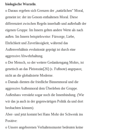
biologische Wurzeln
.
o Daraus ergeben sich Grenzen der „natürlichen“ Moral, 
gemeint ist: der im Genom enthaltenen Moral. Diese 
differenziert zwischen Regeln innerhalb und außerhalb der 
eigenen Gruppe. Im Innern gelten andere Werte als nach 
außen. Im Innern beispielsweise: Fürsorge, Liebe, 
Ehrlichkeit und Zuverlässigkeit, während das 
Außenverhältnis evolutionär geprägt ist durch eine 
aggressive Abwehrhaltung.
o Der Mensch, so der weitere Gedankengang Mohrs, ist 
genetisch an das Pleistozän[26] (s. Fußnote) angepasst, 
nicht an die globalisierte Moderne.
o Damals dienten die friedliche Binnenmoral und die 
aggressive Außenmoral dem Überleben der Gruppe. 
Außenhass verstärkt sogar noch die Innenbindung. (Wie 
wir das ja auch in der gegenwärtigen Politik da und dort 
beobachten können). 
Aber- und jetzt kommt bei Hans Mohr der Schwenk ins 
Positive:
o Unsere angeborenen Verhaltensmuster bedeuten keine 