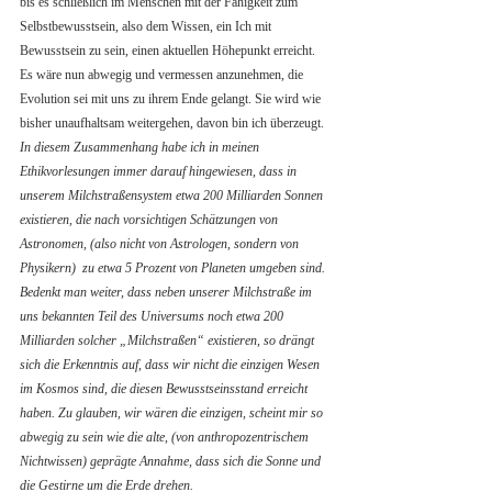
bis es schließlich im Menschen mit der Fähigkeit zum 
Selbstbewusstsein, also dem Wissen, ein Ich mit 
Bewusstsein zu sein, einen aktuellen Höhepunkt erreicht. 
Es wäre nun abwegig und vermessen anzunehmen, die 
Evolution sei mit uns zu ihrem Ende gelangt. Sie wird wie 
bisher unaufhaltsam weitergehen, davon bin ich überzeugt. 
In diesem Zusammenhang habe ich in meinen 
Ethikvorlesungen immer darauf hingewiesen, dass in 
unserem Milchstraßensystem etwa 200 Milliarden Sonnen 
existieren, die nach vorsichtigen Schätzungen von 
Astronomen, (also nicht von Astrologen, sondern von 
Physikern)  zu etwa 5 Prozent von Planeten umgeben sind. 
Bedenkt man weiter, dass neben unserer Milchstraße im 
uns bekannten Teil des Universums noch etwa 200 
Milliarden solcher „Milchstraßen“ existieren, so drängt 
sich die Erkenntnis auf, dass wir nicht die einzigen Wesen 
im Kosmos sind, die diesen Bewusstseinsstand erreicht 
haben. Zu glauben, wir wären die einzigen, scheint mir so 
abwegig zu sein wie die alte, (von anthropozentrischem 
Nichtwissen) geprägte Annahme, dass sich die Sonne und 
die Gestirne um die Erde drehen. 