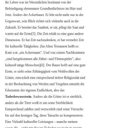
ihr Leben war im Wesentlichen bestimmt von der 
Befriedigung elementarer Grundbedürfnisse im Hier und 
Jetzt. Anders der Ackerbauer. Er lebt nicht mehr nur in der 
Gegenwart, sein Blick richtet sich vielmehr auch in die 
Zukunft. Er bereitet das Saatbett, er sät, pflegt die Saat und 
wartet auf die Ernte[5]. Die Zeit erhält so eine ganz andere 
Dimension. Er hat Zeit nachzudenken, er hat vermehrt Zeit 
für kulturelle Tätigkeiten. (Im Alten Testament heißt es: 
Kain war „ein Ackermann“. Und von seinen Nachkommen 
„sind hergekommen alle Zither- und Flötenspieler“, also 
kulturell tätige Menschen)[6]. Der Bauer hofft auf eine gute 
Ernte, er sieht seine Abhängigkeit vom Wohlwollen der 
Götter, entwickelt eine entsprechend tiefere Religiosität und 
in der Beobachtung von Werden und Vergehen entsteht die 
Erkenntnis der eigenen Endlichkeit, also das 
Todesbewusstsein
. Anders als die Götter ist er sterblich, 
anders als die Tiere weiß er um seine Sterblichkeit. 
Entsprechend zahllos und verzweifelt sind seine Versuche 
bis auf den heutigen Tag, diese Tatsache zu kompensieren. 
Eine Vielzahl kultureller Leistungen – manche meinen 