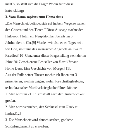
nicht?), so stellt sich die Frage: Wohin führt diese 
Entwicklung?
3. Vom Homo sapiens zum Homo deus
„Die Menschheit befindet sich auf halbem Wege zwischen 
den Göttern und den Tieren.“ Diese Aussage machte der 
Philosoph Plotin, ein Neuplatoniker, bereits im 3. 
Jahrhundert n. Chr.[9] Werden wir also eines Tages sein 
wie Gott, im Sinne des satanischen Angebots an Eva im 
Paradies?[10] Ganz unter dieser Fragestellung steht der im 
Jahre 2017 erschienene Bestseller von 
Yuval Harari
: 
Homo Deus, Eine Geschichte von Morgen[11]. 
Aus der Fülle seiner Thesen möchte ich Ihnen nur 3 
präsentieren, weil sie zeigen, wohin fortschrittsgläubiger, 
technokratischer Machbarkeitsglaube führen könnte: 
1. Man wird im 21. Jh. ernsthaft nach der Unsterblichkeit 
greifen.
2. Man wird versuchen, den Schlüssel zum Glück zu 
finden.[12]
3. Die Menschheit wird danach streben, göttliche 
Schöpfungsmacht zu erwerben.  