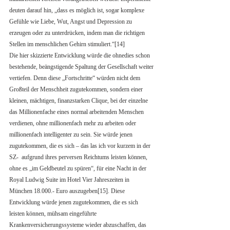
deuten darauf hin, „dass es möglich ist, sogar komplexe 
Gefühle wie Liebe, Wut, Angst und Depression zu 
erzeugen oder zu unterdrücken, indem man die richtigen 
Stellen im menschlichen Gehirn stimuliert.“[14]
Die hier skizzierte Entwicklung würde die ohnedies schon 
bestehende, beängstigende Spaltung der Gesellschaft weiter 
vertiefen. Denn diese „Fortschritte“ würden nicht dem 
Großteil der Menschheit zugutekommen, sondern einer 
kleinen, mächtigen, finanzstarken Clique, bei der einzelne 
das Millionenfache eines normal arbeitenden Menschen 
verdienen, ohne millionenfach mehr zu arbeiten oder 
millionenfach intelligenter zu sein. Sie würde jenen 
zugutekommen, die es sich – das las ich vor kurzem in der 
SZ-  aufgrund ihres perversen Reichtums leisten können, 
ohne es „im Geldbeutel zu spüren“, für eine Nacht in der 
Royal Ludwig Suite im Hotel Vier Jahreszeiten in 
München 18.000.- Euro auszugeben[15]. Diese 
Entwicklung würde jenen zugutekommen, die es sich 
leisten können, mühsam eingeführte 
Krankenversicherungssysteme wieder abzuschaffen, das 