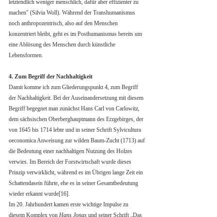
letztendlich weniger menschlich, dafür aber effizienter zu 
machen" (Silvia Woll). Während der Transhumanismus 
noch anthropozentrisch, also auf den Menschen 
konzentriert bleibt, geht es im Posthumanismus bereits um 
eine Ablösung des Menschen durch künstliche 
Lebensformen.
4. Zum Begriff der Nachhaltigkeit
Damit komme ich zum Gliederungspunkt 4, zum Begriff 
der Nachhaltigkeit. Bei der Auseinandersetzung mit diesem 
Begriff begegnet man zunächst Hans Carl von Carlowitz, 
dem sächsischen Oberberghauptmann des Erzgebirges, der 
von 1645 bis 1714 lebte und in seiner Schrift Sylvicultura 
oeconomica Anweisung zur wilden Baum-Zucht (1713) auf 
die Bedeutung einer nachhaltigen Nutzung des Holzes 
verwies. Im Bereich der Forstwirtschaft wurde dieses 
Prinzip verwirklicht, während es im Übrigen lange Zeit ein 
Schattendasein führte, ehe es in seiner Gesamtbedeutung 
wieder erkannt wurde[16]. 
Im 20. Jahrhundert kamen erste wichtige Impulse zu 
diesem Komplex von 
Hans Jonas 
und seiner Schrift „Das 