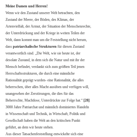
Meine Damen und Herren!
Wenn wir den Zustand unserer Welt betrachten, den 
Zustand der Meere, der Böden, des Klimas, der 
Artenvielfalt, der Armut, der Situation der Menschenrechte, 
der Unterdrückung und der Kriege in weiten Teilen der 
Welt, dann kommt man um die Feststellung nicht herum, 
dass 
patriarchalische Strukturen
 für diesen Zustand 
verantwortlich sind. „Die Welt, wie sie heute ist, der 
desolate Zustand, in dem sich die Natur und mit ihr der 
Mensch befindet, verdankt sich zum größten Teil jenen 
Herrschaftsstrukturen, die durch eine männliche 
Rationalität geprägt wurden- eine Rationalität, die alles 
beherrschen, über alles Macht ausüben und verfügen will, 
unangesehen der Zerstörungen, die dies für das 
Beherrschte, Machtlose, Unterdrückte zur Folge hat.“ 
[28]
3000 Jahre Patriarchat und männlich dominiertes Handeln 
in Wissenschaft und Technik, in Wirtschaft, Politik und 
Gesellschaft haben die Welt an den kritischen Punkt 
geführt, an dem wir heute stehen. 
Aus dieser Tatsachenfeststellung entwickelte sich eine 