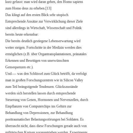
kurz gefasst: man wird daran gehen, den Homo sapiens 
zum Homo deus zu erheben.[13]
Das klingt auf den ersten Blick sehr utopisch. 
Entsprechende Ansätze zur Verwirklichung dieser Ziele 
sind allerdings in Wirtschaft, Wissenschaft und Politik 
bereits heute erkennbar: 
Die bereits deutlich gestiegene Lebenserwartung wird 
weiter steigen. Fortschritte in der Medizin werden dies 
ermöglichen (z.B. über Organtransplantationen, pränatales 
Erkennen und Beseitigen von unerwünschten 
Gensequenzen etc.). 
Und---- was den Schlüssel zum Glück betrifft, da verfolgt 
man in großen Forschungszentren wie in Silicon Valley 
zum Teil beängstigende Tendenzen. Glückszustände 
werden sich herstellen lassen durch entsprechende 
Steuerung von Genen, Hormonen und Nervenzellen, durch 
Einpflanzen von Computerchips ins Gehirn zur 
Behandlung von Depressionen, zur Behandlung 
posttraumatischer Belastungsstörungen bei Soldaten. Es 
überrascht nicht, dass diese Forschungen gerade auch von 
militärischen Kreisen vorangetrieben werden. Experimente 