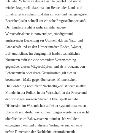
Ich habe 25 Jahre an dieser Fakultät gelehrt und immer 
wieder festgestellt, dass man im Bereich der Land- und 
Ernährungswirtschaft (und den ihr vor- und nachgelagerten 
Bereichen) sehr schnell auf ethische Fragestellungen stößt. 
Der Landwirt steht ja mehr als jeder andere 
Wirtschaftsakteur in notwendiger, ständiger und 
umfassender Beziehung zur Umwelt, d.h. zu Natur und 
Landschaft und zu den Umweltmedien Boden, Wasser, 
Luft und Klima. Im Umgang mit landwirtschaftlichen 
Nutztieren trifft ihn eine besondere Verantwortung 
gegenüber diesen Mitgeschöpfen, und als Produzent von 
Lebensmitteln oder deren Grundstoffen gilt dies in 
besonderem Maße gegenüber seinen Mitmenschen.
Die Forderung nach mehr Nachhaltigkeit ist heute in aller 
Munde, in der Politik, in der Wirtschaft, in der Presse und 
den sonstigen sozialen Medien. Dabei spielt sich die 
Diskussion im Wesentlichen auf einer systemimmanenten 
Ebene ab und droht, wie ich noch zeigen werde, in ein recht 
oberflächliches Fahrwasser zu münden. Ich will dem 
entgegenwirken und in diesem Vortrag versuchen, eine 
tiefere Dimension der Nachhaltigkeitsproblematik 