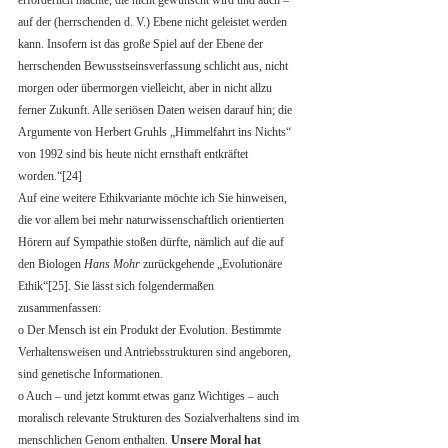
erforderlich machte, die nicht gewünscht wird und auch – 
auf der (herrschenden d. V.) Ebene nicht geleistet werden 
kann. Insofern ist das große Spiel auf der Ebene der 
herrschenden Bewusstseinsverfassung schlicht aus, nicht 
morgen oder übermorgen vielleicht, aber in nicht allzu 
ferner Zukunft. Alle seriösen Daten weisen darauf hin; die 
Argumente von Herbert Gruhls „Himmelfahrt ins Nichts“ 
von 1992 sind bis heute nicht ernsthaft entkräftet 
worden.“[24]
Auf eine weitere Ethikvariante möchte ich Sie hinweisen, 
die vor allem bei mehr naturwissenschaftlich orientierten 
Hörern auf Sympathie stoßen dürfte, nämlich auf die auf 
den Biologen 
Hans Mohr
 zurückgehende „Evolutionäre 
Ethik“[25]. Sie lässt sich folgendermaßen 
zusammenfassen: 
o Der Mensch ist ein Produkt der Evolution. Bestimmte 
Verhaltensweisen und Antriebsstrukturen sind angeboren, 
sind genetische Informationen. 
o Auch – und jetzt kommt etwas ganz Wichtiges – auch 
moralisch relevante Strukturen des Sozialverhaltens sind im 
menschlichen Genom enthalten. 
Unsere Moral hat 