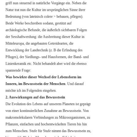
griff nun steuernd in natürliche Vorgänge ein. Neben die 
Natur trat nun die Kultur im ursprünglichen Sinne ihrer 
Bedeutung (von lateinisch colere > bebauen, pflegen). 
Beide Werke beschreiben sodann, gestützt auf 
archäologische Befunde, die äußerlich sichtbaren Folgen 
der Sesshaftwerdung: die Ausbreitung dieser Kultur in 
Mitteleuropa, die angebauten Getreidearten, die 
Entwicklung der Landtechnik (z. B die Erfindung des 
Pfluges), der Siedlungs- und Hausformen, der Band- und 
Linienkeramik etc. Nicht behandelt aber wird die ebenso 
spannende Frage: 
Was bewirkte dieser Wechsel der Lebensform im 
Innern, im Bewusstsein der Menschen
. Und darauf 
möchte ich im Folgenden eingehen.
2. Auswirkungen auf das Bewusstsein
Die Evolution des Lebens auf unserem Planeten ist geprägt 
von einer kontinuierlichen Zunahme an Bewusstsein. Von 
makromolekularen Verbindungen zu Mikroorganismen, zu 
Pflanzen, einfachen und hochentwickelten Tieren bis hin 
zum Menschen. Stufe für Stufe nimmt das Bewusstsein zu, 