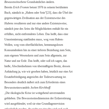
Bewusstseinsebene
 Grundsätzliches ändern. 
Bereits 
Erich Fromm
 betont 1976 in seinem berühmten 
Buch, nämlich in „Haben oder Sein“[23], dass die Übel der 
gegenwärtigen Zivilisation aus der Existenzweise des 
Habens
 resultieren und nur eine andere Existenzweise, 
nämlich jene des 
Seins
 die Möglichkeiten enthält für ein 
erfülltes, nicht entfremdetes Leben. Das heißt, dass eine 
Umorientierung stattfinden muss, weg vom Haben- 
Wollen, weg vom oberflächlichen, hemmungslosen 
Konsumdenken hin zu einer tieferen Beziehung zum Sein, 
zum eigenen Wesenskern und zum Sein allgemein, zur 
Natur und zur Erde. Das heißt, oder soll ich sagen, das 
hieße, Abschiednehmen von übermäßigem Besitz, dessen 
Anhäufung ja, wie wir gesehen haben, letztlich nur eine Art 
Ersatzbefriedigung angesichts der Todeserwartung ist.
Besonders deutlich äußert sich zum Erfordernis eines 
Bewusstseinswandels 
Jochen Kirchhoff
: 
„Die ökologische Krise ist weitgehend unverstanden 
geblieben. Die Bewusstseinsdimension der Erdzerstörung 
wird ausgeblendet, weil sie eine Grundlagenrevision 