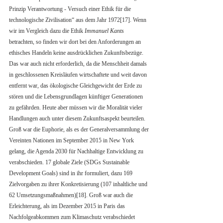
Prinzip Verantwortung - Versuch einer Ethik für die 
technologische Zivilisation“ aus dem Jahr 1972[17]. Wenn 
wir im Vergleich dazu die Ethik 
Immanuel Kants 
betrachten, so finden wir dort bei den Anforderungen an 
ethisches Handeln keine ausdrücklichen Zukunftsbezüge. 
Das war auch nicht erforderlich, da die Menschheit damals 
in geschlossenen Kreisläufen wirtschaftete und weit davon 
entfernt war, das ökologische Gleichgewicht der Erde zu 
stören und die Lebensgrundlagen künftiger Generationen 
zu gefährden. Heute aber müssen wir die Moralität vieler 
Handlungen auch unter diesem Zukunftsaspekt beurteilen.
Groß war die Euphorie, als es der Generalversammlung der 
Vereinten Nationen im September 2015 in New York 
gelang, die Agenda 2030 für Nachhaltige Entwicklung zu 
verabschieden. 17 globale Ziele (SDGs Sustainable 
Development Goals) sind in ihr formuliert, dazu 169 
Zielvorgaben zu ihrer Konkretisierung (107 inhaltliche und 
62 Umsetzungsmaßnahmen)[18]. Groß war auch die 
Erleichterung, als im Dezember 2015 in Paris das 
Nachfolgeabkommen zum Klimaschutz verabschiedet 