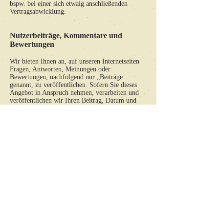
bspw. bei einer sich etwaig anschließenden
Vertragsabwicklung.
Nutzerbeiträge, Kommentare und
Bewertungen
Wir bieten Ihnen an, auf unseren Internetseiten
Fragen, Antworten, Meinungen oder
Bewertungen, nachfolgend nur „Beiträge
genannt, zu veröffentlichen. Sofern Sie dieses
Angebot in Anspruch nehmen, verarbeiten und
veröffentlichen wir Ihren Beitrag, Datum und
Uhrzeit der Einreichung sowie das von Ihnen
ggf. genutzte Pseudonym.
Rechtsgrundlage hierbei ist Art. 6 Abs. 1 lit. a)
DSGVO. Die Einwilligung können Sie gemäß
Art. 7 Abs. 3 DSGVO jederzeit mit Wirkung für
die Zukunft widerrufen. Hierzu müssen Sie uns
lediglich über Ihren Widerruf in Kenntnis setzen.
Darüber hinaus verarbeiten wir auch Ihre IP- und
E-Mail-Adresse. Die IP-Adresse wird
verarbeitet, weil wir ein berechtigtes Interesse
daran haben, weitere Schritte einzuleiten oder zu
unterstützen, sofern Ihr Beitrag in Rechte Dritter
eingreift und/oder er sonst wie rechtswidrig
erfolgt.
Rechtsgrundlage ist in diesem Fall Art. 6 Abs. 1