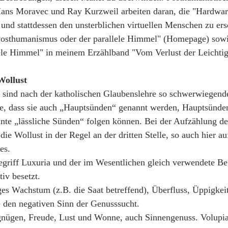
 Hans Moravec und Ray Kurzweil arbeiten daran, die "Hardwar
und stattdessen den unsterblichen virtuellen Menschen zu ers
Posthumanismus oder der parallele Himmel" (Homepage) sow
ele Himmel" in meinem Erzählband "Vom Verlust der Leichtig
Wollust
 sind nach der katholischen Glaubenslehre so schwerwiegend
ze, dass sie auch „Hauptsünden“ genannt werden, Hauptsünden
nnte „lässliche Sünden“ folgen können. Bei der Aufzählung d
 die Wollust in der Regel an der dritten Stelle, so auch hier au
es.
Begriff Luxuria und der im Wesentlichen gleich verwendete Beg
iv besetzt.
es Wachstum (z.B. die Saat betreffend), Überfluss, Üppigkeit
e den negativen Sinn der Genusssucht.
gnügen, Freude, Lust und Wonne, auch Sinnengenuss. Volupia 