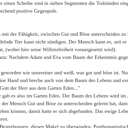
r einen Scheibe sind in sieben Segmenten die Todsünden eingr
rechend positive Gegenpole.
n mit der Fähigkeit, zwischen Gut und Böse unterscheiden zu
ndelnde Tier kann nicht sündigen. Der Mensch kann es, seit e
t, (wobei hier seine Willensfreiheit vorausgesetzt wird).
 dazu: Nachdem Adam und Eva vom Baum der Erkenntnis geges
 geworden wie unsereiner und weiß, was gut und böse ist. Nun
seine Hand und breche auch von dem Baum des Lebens und ess
 Gott der Herr aus dem Garten Eden..."
gab es also im Garten Eden. Der Baum des Lebens wird im A
 der Mensch Gut und Böse zu unterscheiden gelernt hat, damit
eben können, damit hatte er sich abgefunden. Das ewige Lebe
ren.
s Bestrebungen, diesen Makel zu überwinden. Posthumanistisc