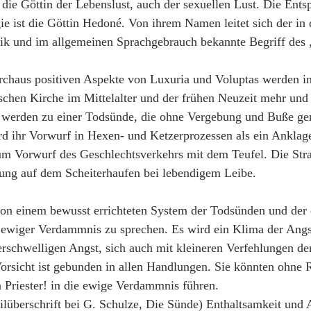
ie Göttin der Lebenslust, auch der sexuellen Lust. Die Ents
e ist die Göttin Hedoné. Von ihrem Namen leitet sich der in 
hik und im allgemeinen Sprachgebrauch bekannte Begriff des
rchaus positiven Aspekte von Luxuria und Voluptas werden in
ischen Kirche im Mittelalter und der frühen Neuzeit mehr und 
 werden zu einer Todsünde, die ohne Vergebung und Buße ger
rd ihr Vorwurf in Hexen- und Ketzerprozessen als ein Anklag
zum Vorwurf des Geschlechtsverkehrs mit dem Teufel. Die Stra
nung auf dem Scheiterhaufen bei lebendigem Leibe.
 von einem bewusst errichteten System der Todsünden und der 
wiger Verdammnis zu sprechen. Es wird ein Klima der Angst 
rschwelligen Angst, sich auch mit kleineren Verfehlungen de
orsicht ist gebunden in allen Handlungen. Sie könnten ohne 
 Priester! in die ewige Verdammnis führen.
ilüberschrift bei G. Schulze, Die Sünde) Enthaltsamkeit und A