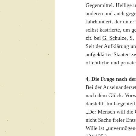
Gegenmittel. Heilige 
anderen und auch gegen
Jahrhundert, der unter
selbst kastrierte, um 
zit. bei 
G. Sc
hulze, S. 
Seit der Aufklärung un
aufgeklärter Staaten z
öffentliche und privat
4. Die Frage nach de
Bei der Auseinanderse
nach dem Glück. Vorweg
darstellt. Im Gegenteil
„Der Mensch will die G
nicht Sache freier Ent
Wille ist „unvermögend“