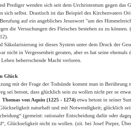
und Prediger wenden sich seit dem Urchristentum gegen das G
 sich selbst. Drastisch ist das Beispiel des Kirchenvaters Or
 Berufung auf ein angebliches Jesuswort "um des Himmelreich
gegen die Versuchungen des Fleisches bestehen zu zu können. 
12).
d Säkularisierung ist dieses System unter dem Druck der Gese
war nicht in Vergessenheit geraten, aber es hat seine ehemals 
e Leben beherrschende Macht verloren.
m Glück 
tzung mit der Frage der Todsünde kommt man in Berührung m
 sei betont, dass glücklich sein zu wollen nicht per se etwa
. 
Thomas von Aquin
(1225 - 1274) 
etwa betont in seiner Su
lückseligkeit naturhaft und mit Notwendigkeit; glücklich sein
scheidung“ (gemeint: rationaler Entscheidung dafür oder dageg
, Glückseligkeit nicht zu wollen. (zit. bei Josef Pieper, Über