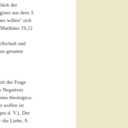
lück der 
igines aus dem 3. 
es willen" sich 
(Matthäus 19,12 
llschaft und 
das gesamte 
it der Frage 
s Negatives 
mma theologica: 
 wollen ist 
en d. V.). Der 
 die Liebe, S. 