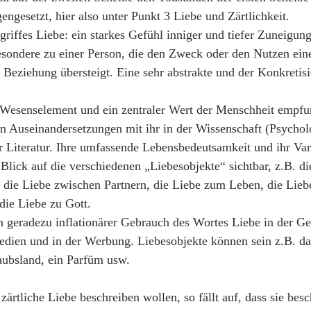
ngesetzt, hier also unter Punkt 3 Liebe und Zärtlichkeit.
griffes Liebe: ein starkes Gefühl inniger und tiefer Zuneigun
esondere zu einer Person, die den Zweck oder den Nutzen eine
eziehung übersteigt. Eine sehr abstrakte und der Konkretisi
n Wesenselement und ein zentraler Wert der Menschheit empfun
n Auseinandersetzungen mit ihr in der Wissenschaft (Psychol
r Literatur. Ihre umfassende Lebensbedeutsamkeit und ihr Va
 Blick auf die verschiedenen „Liebesobjekte“ sichtbar, z.B. di
 die Liebe zwischen Partnern, die Liebe zum Leben, die Lieb
die Liebe zu Gott.
in geradezu inflationärer Gebrauch des Wortes Liebe in der Ges
edien und in der Werbung. Liebesobjekte können sein z.B. da
aubsland, ein Parfüm usw.
rtliche Liebe beschreiben wollen, so fällt auf, dass sie besch