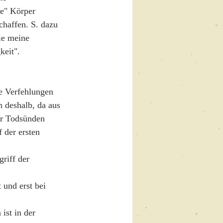
e" Körper 
chaffen. S. dazu 
ie meine 
keit".
e Verfehlungen 
 deshalb, da aus 
er Todsünden 
f der ersten 
riff der 
 und erst bei 
ist in der 