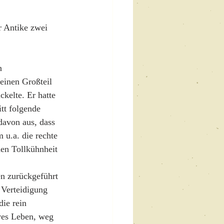
r Antike zwei 
n 
einen Großteil 
ckelte. Er hatte 
tt folgende 
davon aus, dass 
 u.a. die rechte 
en Tollkühnheit 
n zurückgeführt 
 Verteidigung 
ie rein 
ives Leben, weg 