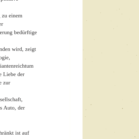
g zu einem 
r 
erung bedürftige 
den wird, zeigt 
ogie, 
riantenreichtum 
e Liebe der 
e zur 
ellschaft, 
s Auto, der 
ränkt ist auf 