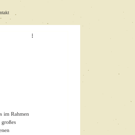
ntakt
das im Rahmen 
 großes 
enen 