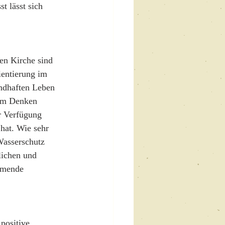
 lässt sich 
en Kirche sind 
ientierung im 
ndhaften Leben 
rem Denken 
r Verfügung 
hat. Wie sehr 
Wasserschutz 
lichen und 
mmende 
positive 