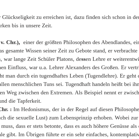
 Glückseligkeit zu erreichen ist, dazu finden sich schon in de
rken bis in unsere Zeit.
v. Chr.), 
 einer der größten Philosophen des Abendlandes, ei
s gesamte Wissen seiner Zeit zu Gebote stand, er verbrachte 
, war lange Zeit Schüler Platons, de
ss
en Lehre er weiterentwi
hen Einfluss, war u.a. Lehrer Alexanders des Großen. Er vertri
ht man durch ein tugendhaftes Leben (Tugendlehre). Er geht 
 allen menschlichen Tuns sei. Tugendhaft handeln heißt bei ihm
 den Weg zwischen den Extremen. Als Beispiel nennt er zwisch
nd die Tapferkeit.
Chr. :
 Im Hedonismus, der in der Regel auf diesen Philosophe
uch die sexuelle Lust) zum Lebensprinzip erhoben. Wobei zur
muss, dass er stets betonte, dass es auch höhere Genüsse als d
le gibt. Im Übrigen führte er ein sehr einfaches, kontemplat