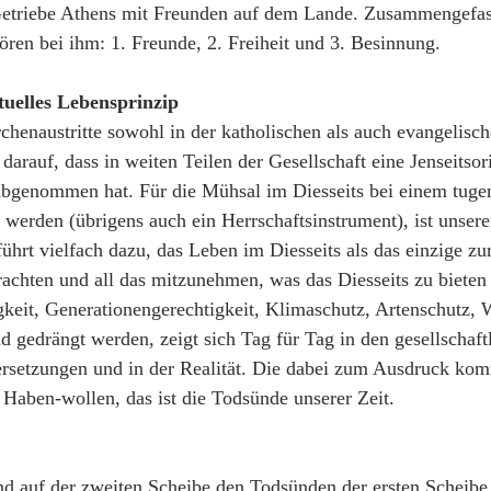
etriebe Athens mit Freunden auf dem Lande. Zusammengefasst
ren bei ihm: 1. Freunde, 2. Freiheit und 3. Besinnung.
tuelles Lebensprinzip
chenaustritte sowohl in der katholischen als auch evangelisch
darauf, dass in weiten Teilen der Gesellschaft eine Jenseitsor
bgenommen hat. Für die Mühsal im Diesseits bei einem tuge
u werden (übrigens auch ein Herrschaftsinstrument), ist unse
hrt vielfach dazu, das Leben im Diesseits als das einzige zu
achten und all das mitzunehmen, was das Diesseits zu bieten 
gkeit, Generationengerechtigkeit, Klimaschutz, Artenschutz, 
d gedrängt werden, zeigt sich Tag für Tag in den gesellschaft
ersetzungen und in der Realität. Die dabei zum Ausdruck ko
s Haben-wollen, das ist die Todsünde unserer Zeit.
d auf der zweiten Scheibe den Todsünden der ersten Scheibe 