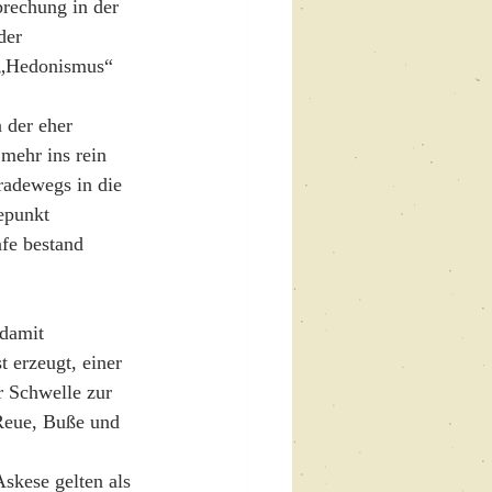
prechung in der 
der 
 „Hedonismus“ 
 der eher 
mehr ins rein 
adewegs in die 
epunkt 
fe bestand 
damit 
erzeugt, einer 
r Schwelle zur 
Reue, Buße und 
skese gelten als 