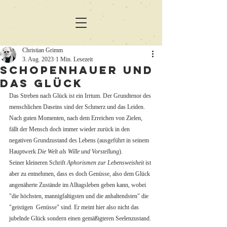
Christian Grimm
3. Aug. 2023
1 Min. Lesezeit
Schopenhauer und
das Glück
Das Streben nach Glück ist ein Irrtum. Der Grundtenor des 
menschlichen Daseins sind der Schmerz und das Leiden. 
Nach guten Momenten, nach dem Erreichen von Zielen, 
fällt der Mensch doch immer wieder zurück in den 
negativen Grundzustand des Lebens (ausgeführt in seinem 
Hauptwerk 
Die Welt als Wille und Vorstellung
).
Seiner kleineren Schrift 
Aphorismen zur Lebensweisheit
 ist 
aber zu entnehmen, dass es doch Genüsse, also dem Glück 
angenäherte Zustände im Alltagsleben geben kann, wobei 
"die höchsten, mannigfaltigsten und die anhaltendsten" die 
"geistigen  Genüsse" sind. Er meint hier also nicht das 
jubelnde Glück sondern einen gemäßigteren Seelenzustand.