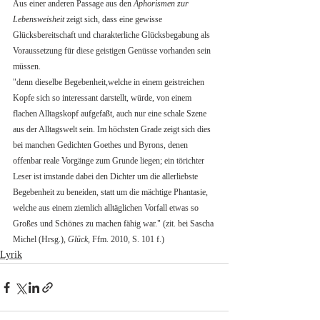
Aus einer anderen Passage aus den 
Aphorismen zur 
Lebensweisheit 
zeigt sich, dass eine gewisse 
Glücksbereitschaft und charakterliche Glücksbegabung als 
Voraussetzung für diese geistigen Genüsse vorhanden sein 
müssen.
"denn dieselbe Begebenheit,welche in einem geistreichen 
Kopfe sich so interessant darstellt, würde, von einem 
flachen Alltagskopf aufgefaßt, auch nur eine schale Szene 
aus der Alltagswelt sein. Im höchsten Grade zeigt sich dies 
bei manchen Gedichten Goethes und Byrons, denen 
offenbar reale Vorgänge zum Grunde liegen; ein törichter 
Leser ist imstande dabei den Dichter um die allerliebste 
Begebenheit zu beneiden, statt um die mächtige Phantasie, 
welche aus einem ziemlich alltäglichen Vorfall etwas so 
Großes und Schönes zu machen fähig war." (zit. bei Sascha 
Michel (Hrsg.), 
Glück
, Ffm. 2010, S. 101 f.)
Lyrik